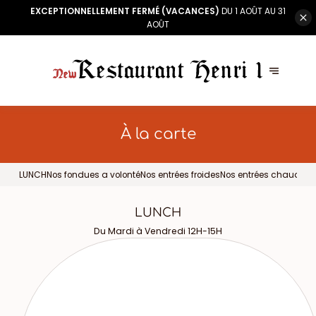
EXCEPTIONNELLEMENT FERMÉ (VACANCES)
DU 1 AOÛT AU 31
AOÛT
À la carte
LUNCH
Nos fondues a volonté
Nos entrées froides
Nos entrées chaudes
L
LUNCH
Du Mardi à Vendredi 12H-15H