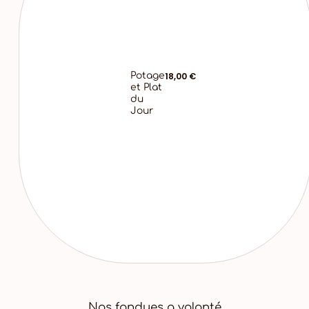
Potage
18,00 €
et Plat
du
Jour
Nos fondues a volonté